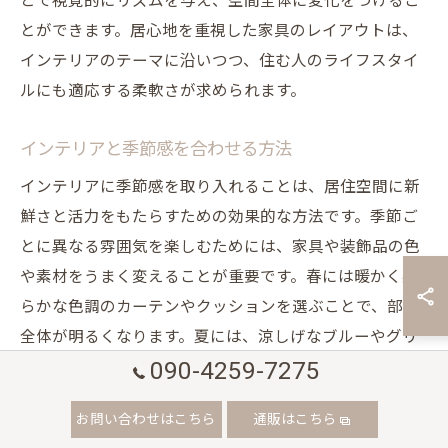
とで視覚的にリズムを与え、空間全体に変化をつけるこ
とができます。居心地を重視した家具のレイアウトは、
インテリアのテーマに沿いつつ、住む人のライフスタイ
ルにも適応する柔軟さが求められます。
インテリアと季節感を合わせる方法
インテリアに季節感を取り入れることは、居住空間に新
鮮さと活力をもたらすための効果的な方法です。季節ご
とに異なる雰囲気を楽しむためには、家具や装飾品の色
や素材をうまく変えることが重要です。春には暖かく柔
らかな色調のカーテンやクッションを選ぶことで、部屋
全体が明るくなります。夏には、涼しげなブルーやグリ
090-4259-7275
ーンのアイテムを使用し、軽やかな素材の家具で風通し
の良い空間を演出します。秋には、木材やウールなどの
お問い合わせはこちら
通販はこちら
自然素材を取り入れ、温かみのある空間を作り出し、冬