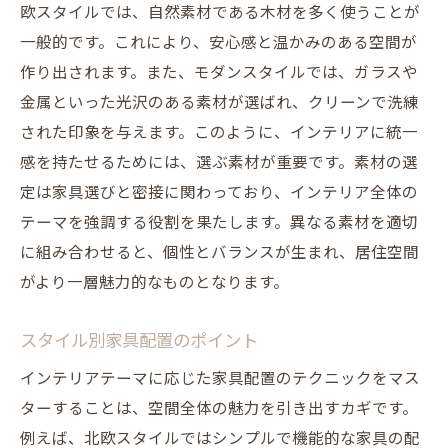
欧スタイルでは、自然素材である木材を多く使うことが
自然光を活かした家具配置のテクニック
一般的です。これにより、安心感と温かみのある空間が
テーマに合った家具が創り出す居心地の良い空
作り出されます。また、モダンスタイルでは、ガラスや
間
金属といった光沢のある素材が選ばれ、クリーンで洗練
テーマに基づいた家具とデコレーションの
された印象を与えます。このように、インテリアに統一
調和
感を持たせるためには、選ぶ素材が重要です。素材の選
居心地を重視した家具レイアウトのコツ
定は家具選びと密接に関わっており、インテリア全体の
インテリアと季節感を合わせる方法
テーマを強調する役割を果たします。異なる素材を適切
家具の質感で空間に変化をつける技法
に組み合わせると、個性とバランスが生まれ、居住空間
色彩心理を活かした空間づくり
がより一層魅力的なものとなります。
テーマに統一感を持たせるアクセサリー選
スタイル別家具配置のポイント
び
インテリアテーマに応じた家具配置のテクニックをマス
インテリアと家具選びの新常識をマスターする
ターすることは、空間全体の魅力を引き出すカギです。
最新トレンドを取り入れた家具選びのポイ
例えば、北欧スタイルではシンプルで機能的な家具の配
ント