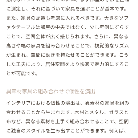
テーマに合った家具のスタイルを選ぶ
に測定し、それに基づいて家具を選ぶことが基本です。
各テーマにおける色と素材のベストプラク
また、家具の配置も考慮に入れるべきです。大きなソフ
ティス
ァやテーブルは部屋の中央ではなく、少し壁側にずらす
ことで、空間全体が広く感じられます。さらに、異なる
機能性を考慮した家具の選び方
高さや幅の家具を組み合わせることで、視覚的なリズム
テーマ別家具の配置とその効果
が生まれ、空間に動きを持たせることができます。こう
テーマを強調するためのアクセント家具
した工夫により、居住空間をより快適で魅力的にするこ
デザイン要素でテーマを際立たせる方法
とが可能です。
異素材家具の組み合わせで個性を演出
インテリアにおける個性の演出は、異素材の家具を組み
合わせることから生まれます。木材とメタル、ガラスと
布など、異なる素材を上手く組み合わせることで、空間
に独自のスタイルを生み出すことができます。例えば、