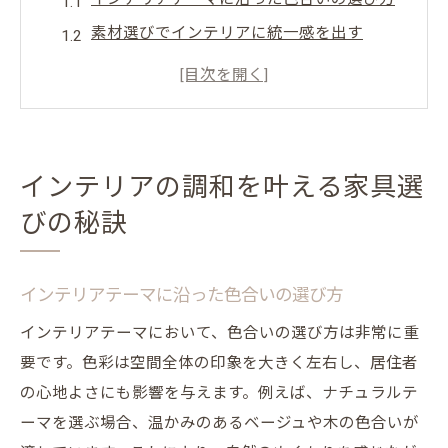
素材選びでインテリアに統一感を出す
スタイル別家具配置のポイント
家具サイズと空間のバランスを保つ
異素材家具の組み合わせで個性を演出
照明と家具のコーディネートテクニック
インテリアの調和を叶える家具選
北欧スタイルを引き立てる家具の選び方
びの秘訣
北欧デザインに合う色と素材の選定
シンプルさを活かした家具の特徴
インテリアテーマに沿った色合いの選び方
自然素材を使用した家具の魅力
インテリアテーマにおいて、色合いの選び方は非常に重
北欧風デコレーションアイテムの選び方
要です。色彩は空間全体の印象を大きく左右し、居住者
居心地の良い北欧空間の作り方
の心地よさにも影響を与えます。例えば、ナチュラルテ
北欧スタイルに合うアクセサリー選び
ーマを選ぶ場合、温かみのあるベージュや木の色合いが
モダンなインテリアに最適な家具デザインとは