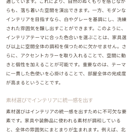
適しています。これにより、自然のぬくもりを感じなが
直線的デザインの家具選びのコツ
らも、落ち着いた空間を演出できます。一方、モダンな
モダンテーマに合わせたカラーパレット
インテリアを目指すなら、白やグレーを基調にし、洗練
された雰囲気を醸し出すことができます。このように、
ガラスや金属を用いた家具の魅力
インテリアテーマに合った色合いを選ぶことは、家具選
洗練されたデザインで空間を引き立てる
び以上に空間全体の調和を保つために欠かせません。さ
機能性とデザイン性を兼ね備えた家具
らに、アクセントカラーを取り入れることで、空間に動
モダンインテリアに合うアートの選び方
きと個性を加えることが可能です。重要なのは、テーマ
自然素材の家具でインテリアに温かさをプラス
に一貫した色使いを心掛けることで、部屋全体の完成度
木製家具の選び方とメンテナンス
が高まるということです。
自然素材を取り入れたエコフレンドリーな
空間
素材選びでインテリアに統一感を出す
温かみを感じるテクスチャーの活用法
素材選びはインテリアの統一感を出すために不可欠な要
リサイクル素材の家具を選ぶポイント
素です。家具や装飾品に使われる素材が調和している
と、全体の雰囲気にまとまりが生まれます。例えば、北
シンプルかつナチュラルなデザインの魅力