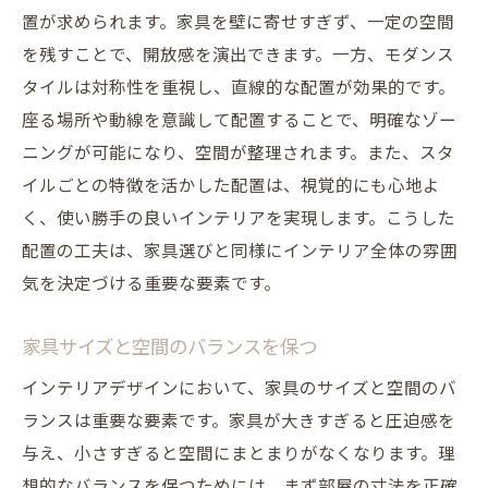
置が求められます。家具を壁に寄せすぎず、一定の空間
インテリアテーマに合わせたスタイル解説
を残すことで、開放感を演出できます。一方、モダンス
テクノロジーを活用した家具の選択肢
タイルは対称性を重視し、直線的な配置が効果的です。
サステナブルな家具選びの考え方
座る場所や動線を意識して配置することで、明確なゾー
インテリアデザインのプロが教えるコツ
ニングが可能になり、空間が整理されます。また、スタ
未来のインテリアを見据えた家具選び
イルごとの特徴を活かした配置は、視覚的にも心地よ
色合いと素材で魅せるインテリアの完成形
く、使い勝手の良いインテリアを実現します。こうした
配置の工夫は、家具選びと同様にインテリア全体の雰囲
テーマカラーを基本にした色の選び方
気を決定づける重要な要素です。
素材の質感で空間に深みを与える方法
カラーコーディネートの基本と応用
家具サイズと空間のバランスを保つ
素材の異なる家具の組み合わせテクニック
インテリアデザインにおいて、家具のサイズと空間のバ
照明で変わる色と素材の見え方
ランスは重要な要素です。家具が大きすぎると圧迫感を
パターンとテクスチャーで個性を出す
与え、小さすぎると空間にまとまりがなくなります。理
インテリアテーマに基づく家具選びのポイント
想的なバランスを保つためには、まず部屋の寸法を正確