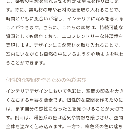
色と形のバランスで洗練されたインテリア
し、都会の喧騒を忘れさせる静かな環境を作り出しま
を
す。特に、無垢材の床や石材の壁を取り入れることで、
時間とともに風合いが増し、インテリアに深みを与える
収納力を上げるためのクローゼット活用法
ことができます。さらに、これらの素材は、持続可能な
シンプルなデザインが生む心地よい空間
資源としても優れており、エコフレンドリーな住環境を
ミニマリズムで快適なライフスタイルを手
実現します。デザインに自然素材を取り入れることで、
に入れる
室内にいながらも自然の中にいるような心地よさを味わ
小物使いでシンプルな中にアクセントを
うことができます。
ヴィンテージエッセンスを加えてインダストリ
アルスタイルを楽しもう
個性的な空間を作るための色彩選び
ヴィンテージ家具で温もりのある空間作り
インテリアデザインにおいて色彩は、空間の印象を大き
インダストリアル素材の取り入れ方
く左右する重要な要素です。個性的な空間を作るために
古さと新しさを融合させたデザインアイデ
は、まず自分の感性に合った色を見つけることが大切で
ィア
す。例えば、暖色系の色は活気や情熱を感じさせ、空間
レトロな照明でインテリアを引き立てる
全体を温かく包み込みます。一方で、寒色系の色は落ち