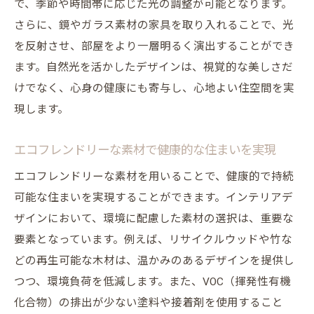
で、季節や時間帯に応じた光の調整が可能となります。
合を探る
さらに、鏡やガラス素材の家具を取り入れることで、光
未来志向のインテリアに求められる要素
を反射させ、部屋をより一層明るく演出することができ
最新技術と伝統の融合したデザイン
ます。自然光を活かしたデザインは、視覚的な美しさだ
AIを活用した新しいインテリアスタイル
けでなく、心身の健康にも寄与し、心地よい住空間を実
現します。
個性を尊重するカスタマイズデザインの可
能性
エコフレンドリーな素材で健康的な住まいを実現
世界のトレンドを取り入れたインテリアの
進化
エコフレンドリーな素材を用いることで、健康的で持続
可能な住まいを実現することができます。インテリアデ
持続可能な未来を見据えたインテリアの挑
ザインにおいて、環境に配慮した素材の選択は、重要な
戦
要素となっています。例えば、リサイクルウッドや竹な
どの再生可能な木材は、温かみのあるデザインを提供し
つつ、環境負荷を低減します。また、VOC（揮発性有機
化合物）の排出が少ない塗料や接着剤を使用すること