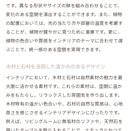
です。異なる形状やサイズの鉢を組み合わせることで、
ンテリアを実現
変化のある空間を演出することができます。また、植物
再生可能な素材で作るサステナブルなイン
の配置においては、光の当たり方や部屋の温度を考慮す
テリア
ることが、植物が健やかに育つために重要です。更に、
環境に配慮したインテリアデザインの実践
植物の色合いや質感をインテリアのテーマに合わせて選
自然エネルギーを活かした室内環境の整え
ぶことで、統一感のある空間を実現できます。
方
エコデザインで快適さと持続可能性を両立
木材と石材を活用した温かみのあるデザイン
グリーンインテリアの効果と取り入れ方
インテリアにおいて、木材と石材は自然素材の魅力を最
エコフレンドリーな家電で省エネ生活
大限に活かせる素材です。これらの素材は、空間に温か
インテリア空間に新たな命を吹き込むトレンド
みをもたらし、リラックスした雰囲気を作り出します。
の活用法
木材特有の温かい色合いや、石材の自然な質感は、心地
トレンドカラーで部屋を明るく変身させる
良さを感じさせるインテリアデザインにぴったりです。
例えば、リビングルームに無垢材のソファや、天然石を
モダンアートでインテリアに活力を
用いたテーブルを取り入れることで、ナチュラルかつエ