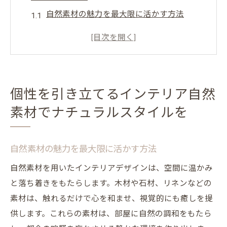
自然素材の魅力を最大限に活かす方法
個性的な空間を作るための色彩選び
植物を取り入れたリフレッシュ空間の作り
方
木材と石材を活用した温かみのあるデザイ
個性を引き立てるインテリア自然
ン
素材でナチュラルスタイルを
自然光を活かした居心地の良い部屋作り
エコフレンドリーな素材で健康的な住まい
を実現
自然素材の魅力を最大限に活かす方法
ミニマリスト必見シンプルデザインで空間を広
自然素材を用いたインテリアデザインは、空間に温かみ
く見せる秘訣
と落ち着きをもたらします。木材や石材、リネンなどの
無駄を省いた家具選びで広々とした空間を
素材は、触れるだけで心を和ませ、視覚的にも癒しを提
実現
供します。これらの素材は、部屋に自然の調和をもたら