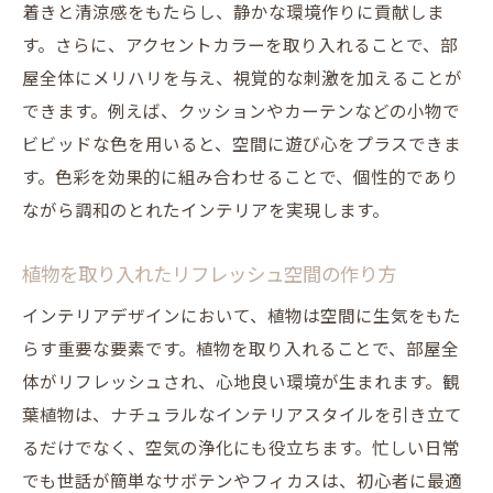
着きと清涼感をもたらし、静かな環境作りに貢献しま
金属と木材の調和による重厚感を演出
す。さらに、アクセントカラーを取り入れることで、部
ユニークなヴィンテージアイテムで個性を
屋全体にメリハリを与え、視覚的な刺激を加えることが
表現
できます。例えば、クッションやカーテンなどの小物で
最新インテリアトレンド自分らしさを磨くアイ
ビビッドな色を用いると、空間に遊び心をプラスできま
デア集
す。色彩を効果的に組み合わせることで、個性的であり
トレンドを取り入れたオシャレなリビング
ながら調和のとれたインテリアを実現します。
作り
流行を反映したダイニングルームの装飾
植物を取り入れたリフレッシュ空間の作り方
最新のデザインでキッチンを一新するヒン
インテリアデザインにおいて、植物は空間に生気をもた
ト
らす重要な要素です。植物を取り入れることで、部屋全
寝室を快適に変える最新スタイル
体がリフレッシュされ、心地良い環境が生まれます。観
バスルームのトレンドアイテム選び
葉植物は、ナチュラルなインテリアスタイルを引き立て
自分らしいデコレーションで部屋に個性を
るだけでなく、空気の浄化にも役立ちます。忙しい日常
でも世話が簡単なサボテンやフィカスは、初心者に最適
エコフレンドリーなデザインで地球に優しいイ