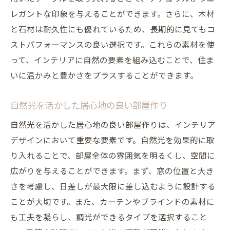
トレンドの家具でリビングを刷新
レガントな印象を与えることができます。さらに、木材
最新テクノロジーを駆使したインテリア
と石材は耐久性にも優れているため、長期的に見てもコ
ポップカルチャーを取り入れたユニークな
ストパフォーマンスの良い選択です。これらの素材を使
デザイン
って、インテリアに自然の要素を組み込むことで、住ま
音楽とインテリアのコラボで空間を楽しく
いに温かみと豊かさをプラスすることができます。
自分らしさを大切にした空間作りでインテリア
を楽しむ
自然光を活かした居心地の良い部屋作り
パーソナルアートで部屋に個性を
自然光を活かした居心地の良い部屋作りは、インテリア
好きな色を基調としたコーディネート
デザインにおいて重要な要素です。自然光を効果的に取
写真や記念品で思い出をインテリアに
り入れることで、部屋全体の雰囲気を明るくし、空間に
広がりを与えることができます。まず、窓の位置と大き
手作りアイテムで温かみのある空間を演出
さを考慮し、日差しが最大限に差し込むように設計する
趣味を反映したユニークな空間作り
ことが大切です。また、カーテンやブラインドの素材に
家族の絆を感じるインテリアの工夫
も工夫を凝らし、調光ができるタイプを選択すること
インテリアデザインの未来個性とトレンドの融