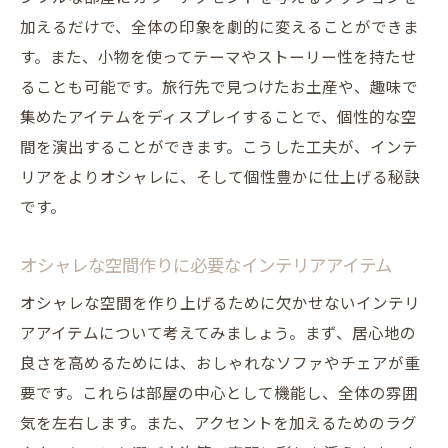
オシャレなインテリアがもたらす居心地の良さ
加えるだけで、全体の印象を劇的に変えることができま
居心地の良い空間作りの重要性
す。また、小物を使ってテーマやストーリー性を持たせ
ることも可能です。旅行先で見つけたお土産や、趣味で
インテリアで快適さを追求する方法
集めたアイテムをディスプレイすることで、個性的な空
オシャレなインテリアで作るリラックス空
間を演出することができます。こうした工夫が、インテ
間
リアをよりオシャレに、そして個性豊かに仕上げる秘訣
インテリアアイテムで居心地を向上させる
です。
心地よさを感じるためのインテリア選び
オシャレな空間でのくつろぎの時間
オシャレな空間作りに必要なインテリアアイテム
インテリアトレンドを活かした魅力的な空間作
オシャレな空間を作り上げるために欠かせないインテリ
りの結論
アアイテムについて考えてみましょう。まず、居心地の
トレンドを活かしたオシャレ空間のまとめ
良さを高めるためには、おしゃれなソファやチェアが重
インテリアの選び方で空間が変わる
要です。これらは部屋の中心として機能し、全体の雰囲
インテリアで作る理想の生活空間
気を左右します。また、アクセントを加えるためのラグ