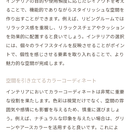
インテリアの目的や使用頻度に応じたレイアウトを考え
最新トレンド色を活用したインテリアデザ
ることで、機能的でありながらスタイリッシュな空間を
イン
作り出すことができます。例えば、リビングルームでは
トレンドを反映したインテリアで生活を豊
リラックス感を重視し、リラックスチェアやクッション
かに
を効果的に配置すると良いでしょう。インテリアの選択
現代的なライフスタイルに合う家具選び
には、個々のライフスタイルを反映させることがポイン
個性を引き出すインテリア選びの秘訣
トで、個性を感じさせる要素を取り入れることで、より
パーソナルスタイルの見極め方
魅力的な空間が完成します。
オシャレなインテリアで個性を表現する
空間を引き立てるカラーコーディネート
ユニークなインテリアアイテムの選び方
自分らしさを演出するデコレーションテク
インテリアにおいてカラーコーディネートは非常に重要
ニック
な役割を果たします。色彩は視覚だけでなく、空間の雰
囲気や感情にも影響を与えるため、慎重に選びましょ
インテリアに個性を加えるDIYアイデア
う。例えば、ナチュラルな印象を与えたい場合は、グリ
個性的なインテリアが生活に与える影響
ーンやアースカラーを活用すると良いです。これによ
オシャレなインテリアで日常を劇的に変える方