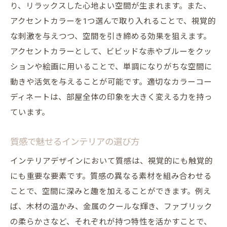
り、リラックスした心地よい空間が生まれます。また、
法
アクセントカラーを1つ選んで取り入れることで、視覚的
ワンランク上のインテリアで日常を豊かに
な刺激を与えつつ、空間を引き締める効果を狙えます。
インテリアで気分をリフレッシュするアイ
アクセントカラーとして、ビビッドな赤やブルーをクッ
デア
ションや絵画に用いることで、単調になりがちな空間に
生活改善に役立つインテリアの工夫
動きや活気を与えることが可能です。適切なカラーコー
オシャレなインテリアで心地良い暮らしを
ディネートは、部屋全体の印象を大きく変える力を持っ
実現
ています。
日常空間を特別にするデザインポイント
質感で魅せるインテリアの選び方
インテリアで日々の生活に彩りを加える
インテリアデザインにおいて質感は、視覚的にも触覚的
最新インテリアトレンドで部屋をアップグレー
にも重要な要素です。質感の異なる素材を組み合わせる
ド
ことで、空間に深みと趣を加えることができます。例え
今注目のインテリアトレンドをチェック
ば、木材の温かみ、金属のクールな輝き、ファブリック
トレンドを反映する部屋の模様替え
の柔らかさなど、それぞれが持つ特性を活かすことで、