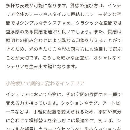
最新トレンドのインテリア素材とは
多様な表現が可能になります。質感の選び方は、インテ
旬のインテリアで部屋に新鮮さを
リア全体のテーマやスタイルに直結します。モダンな空
トレンドを取り入れた模様替えのテクニッ
間ではシンプルなテクスチャを、クラシックな空間では
ク
重厚感のある質感を選ぶと良いでしょう。また、質感は
未来を見据えたインテリアデザイン
照明との組み合わせにより異なる印象を与えることがで
きるため、光の当たり方や影の落ち方にも注目して選ぶ
インテリアで感じる幸福感と暮らしの質の向上
ことが大切です。こうした細かな配慮が、オシャレなイ
インテリアがもたらす心理的効果
ンテリアを生み出す鍵となります。
オシャレな空間で心の豊かさを享受
幸福感を高めるインテリアの秘訣
小物使いで劇的に変わるインテリア
インテリアで生活の質を向上させる方法
インテリアにおいて小物は、その空間の雰囲気を一瞬で
豊かな暮らしを実現するインテリアデザイ
変える力を持っています。クッションやラグ、アートピ
ン
ースなどは、手軽に配置を変えられるため、季節や気分
インテリアがもたらすリラクゼーション効
に合わせて模様替えを楽しむには最適です。例えば、シ
果
ンプルな部屋にカラーアクセントを与えるクッションを