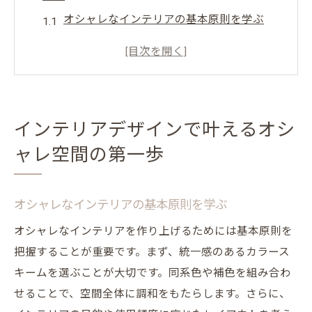
オシャレなインテリアの基本原則を学ぶ
空間を引き立てるカラーコーディネート
質感で魅せるインテリアの選び方
小物使いで劇的に変わるインテリア
オシャレな空間作りに必要なインテリアア
インテリアデザインで叶えるオシ
イテム
ャレ空間の第一歩
予算に合わせたオシャレ空間の作成方法
トレンドを取り入れたインテリアが創る新しい
ライフスタイル
オシャレなインテリアの基本原則を学ぶ
今年のインテリアトレンドとは？
オシャレなインテリアを作り上げるためには基本原則を
エコフレンドリーなスタイルで地球に優し
把握することが重要です。まず、統一感のあるカラース
く
キームを選ぶことが大切です。同系色や補色を組み合わ
せることで、空間全体に調和をもたらします。さらに、
ミニマリズムの魅力と取り入れ方