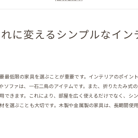
収納とデザインを兼ね備えた家具選び
シンプルな照明でおしゃれ度アップ
グリーンを取り入れたリフレッシュ空間
ゃれに変えるシンプルなイン
限られたスペースでも快適に住むためのインテリア選びのポイ
多機能家具でスペースを有効活用
コンパクトな収納アイデア
折りたたみ家具の利便性
要最低限の家具を選ぶことが重要です。インテリアのポイン
壁面収納で空間を広く見せる
やソファは、一石二鳥のアイテムです。また、折りたたみ式
ミニマリストデザインの提案
用できます。これにより、部屋を広く使えるだけでなく、シ
家具配置の工夫で広がる空間
材を選ぶことも大切です。木製や金属製の家具は、長期間使
大学生必見!シンプルなインテリアでお部屋をグレードアップ
ベッド周りのコーディネート
デスクとチェアの選び方