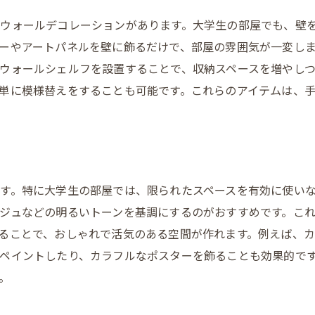
シンプルなカーテンの選定
ウォールデコレーションがあります。大学生の部屋でも、壁
ーやアートパネルを壁に飾るだけで、部屋の雰囲気が一変し
ラグとカーペットの配置方法
ウォールシェルフを設置することで、収納スペースを増やし
アクセント小物の取り入れ方
単に模様替えをすることも可能です。これらのアイテムは、
照明で演出するおしゃれな空間
心地よい大学生活を送るためのインテリアの工夫とアイデア
リラックススペースの作り方
おしゃれな収納ボックスの活用
す。特に大学生の部屋では、限られたスペースを有効に使い
カラーバランスの取り方
ジュなどの明るいトーンを基調にするのがおすすめです。こ
自己表現を反映したデコレーション
ることで、おしゃれで活気のある空間が作れます。例えば、
パーソナルゾーンの確保
ペイントしたり、カラフルなポスターを飾ることも効果的で
自然素材を取り入れる利点
。
シンプルデザインで変わる大学生の生活空間作りのコツ