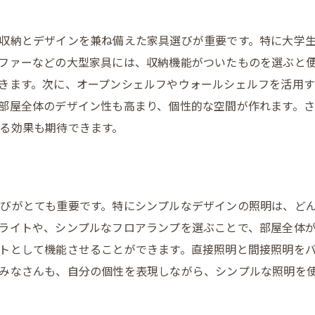
ベーシックカラーの選定法
モジュラー家具の活用
収納とデザインを兼ね備えた家具選びが重要です。特に大学
無駄を省いたレイアウト
ファーなどの大型家具には、収納機能がついたものを選ぶと
視覚的広がりを持たせる鏡の使い方
きます。次に、オープンシェルフやウォールシェルフを活用す
プランターを使ったインテリア
部屋全体のデザイン性も高まり、個性的な空間が作れます。
シンプルなアート作品の飾り方
る効果も期待できます。
快適な大学生活を支えるインテリアの基本と選び方
エルゴノミクスに基づいた家具選び
サステナブルなインテリアアイテム
びがとても重要です。特にシンプルなデザインの照明は、ど
季節ごとのインテリアチェンジ
ライトや、シンプルなフロアランプを選ぶことで、部屋全体
トとして機能させることができます。直接照明と間接照明を
バランスの良い配置テクニック
みなさんも、自分の個性を表現しながら、シンプルな照明を
予算内でおしゃれを実現する方法
中古家具の賢い選び方