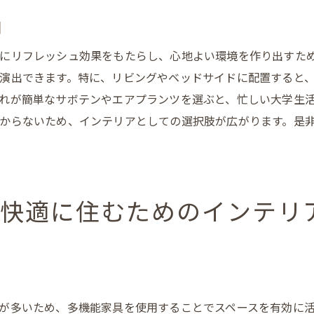
大学生のための機能的でおしゃれなインテリアの提案
間
使い勝手の良いデスク周り
にリフレッシュ効果をもたらし、心地よい環境を作り出すた
コンパクトなキッチンスペースの作り方
演出できます。特に、リビングやベッドサイドに配置すると
ベッド下収納の活用法
れが簡単なサボテンやエアプランツを選ぶと、忙しい大学生
おしゃれなパーティションアイデア
からないため、インテリアとしての選択肢が広がります。是
DIYで作る簡単収納
リビングスペースの工夫
インテリアの力で大学生活を充実させるシンプルな方法
も快適に住むためのインテリ
毎日のリラックスタイムを演出
勉強に集中できる環境作り
フレンドリーなソーシャルスペース
朝の目覚めを良くするインテリア
趣味を楽しむための空間作り
が多いため、多機能家具を使用することでスペースを有効に