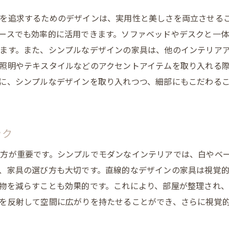
色のバランスで生まれる調和
を追求するためのデザインは、実用性と美しさを両立させる
ースでも効率的に活用できます。ソファベッドやデスクと一
モノトーンを基調としたコーディネート
ます。また、シンプルなデザインの家具は、他のインテリア
色彩心理学を取り入れたインテリア
照明やテキスタイルなどのアクセントアイテムを取り入れる
季節に合わせた色使いの変化
に、シンプルなデザインを取り入れつつ、細部にもこだわる
シンプルな家具選びで実現する快適な生活空間
機能性を重視した家具選び
長く使えるデザインの家具
ック
シンプルなラインとフォルムの重要性
方が重要です。シンプルでモダンなインテリアでは、白やベ
収納力を兼ね備えた家具の選定
、家具の選び方も大切です。直線的なデザインの家具は視覚
快適さを追求するための家具配置
物を減らすことも効果的です。これにより、部屋が整理され、
経済的にも優れたシンプル家具の選び方
を反射して空間に広がりを持たせることができ、さらに視覚
インテリアアクセントアイテムで楽しむモダンな雰囲気