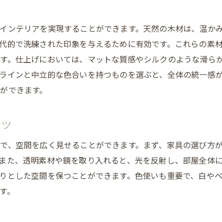
アート作品で個性をプラス
メタリックな小物の取り入れ方
インテリアを実現することができます。天然の木材は、温か
照明で空間に変化を
代的で洗練された印象を与えるために有効です。これらの素
グリーンインテリアで自然を取り入れる
す。仕上げにおいては、マットな質感やシルクのような滑ら
テキスタイルの使い方で季節感を演出
ラインと中立的な色合いを持つものを選ぶと、全体の統一感
ユニークなデコレーションアイテムの効果
ができます。
インテリアで心地よさを追求する具体的な方法
コツ
リラクゼーションエリアの作り方
快適な睡眠環境を整えるインテリア
で、空間を広く見せることができます。まず、家具の選び方
温かみを感じさせる素材の選び方
また、透明素材や鏡を取り入れると、光を反射し、部屋全体
りとした空間を保つことができます。色使いも重要で、白や
心地よい空間を作る照明の取り入れ方
す。
音響環境の重要性と改善策
パーソナルスペースの確保とデザイン