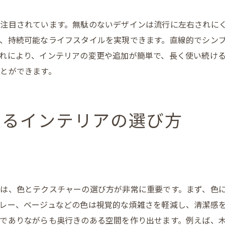
シンプルとモダンの融合で作る魅力的なインテリア
シンプルさとモダンさの調和
注目されています。無駄のないデザインは流行に左右されに
、持続可能なライフスタイルを実現できます。直線的でシン
素材の選び方で実現するモダン空間
れにより、インテリアの変更や追加が簡単で、長く使い続け
シンプルデザインの家具とアクセサリーの組み合わせ
とができます。
モダンアートの取り入れ方
テクスチャーで表現するシンプルモダンスタイル
トレンドとクラシックのバランス
するインテリアの選び方
インテリアの基礎から学ぶシンプルでモダンな空間作り
インテリアデザインの基本概念
初めてのインテリア選びのポイント
シンプルモダンインテリアの歴史
は、色とテクスチャーの選び方が非常に重要です。まず、色
初心者でもできるシンプルデザインの実践法
レー、ベージュなどの色は視覚的な煩雑さを軽減し、清潔感
空間設計の基本と応用
でありながらも奥行きのある空間を作り出せます。例えば、