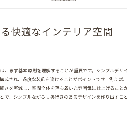
シンプルな素材と仕上げの選び方
空間を広く見せるシンプルデザインのコツ
シンプルデザインの持続可能性と長所
作る快適なインテリア空間
視覚的煩雑さを軽減するインテリアの選び方
色とテクスチャーの役割
家具選びで視覚的負担を減らす方法
アクセサリーの取り入れ方の工夫
は、まず基本原則を理解することが重要です。シンプルデザ
収納方法の工夫でスッキリ空間を実現
構成され、過度な装飾を避けることがポイントです。例えば
モノトーンカラーの活用法
雑さを軽減し、空間全体を落ち着いた雰囲気に仕上げること
視覚的煩雑さを避けるレイアウトのポイント
とで、シンプルながらも奥行きのあるデザインを作り出すこ
モダンなインテリアに最適な色使いのポイント
ニュートラルカラーの選び方
アクセントカラーの効果的な使い方