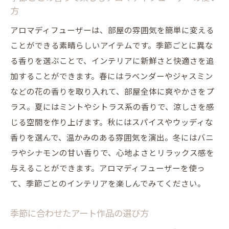
セールやクーポンを活用してお得に購入
方
テーマ別に探すインテリアアイテム
アロマディフューザーは、部屋の雰囲気を簡単に変える
通販サイトで見つけるユニークな小物
ことができる素晴らしいアイテムです。季節ごとに異な
返品・交換ポリシーを確認する重要性
る香りを選ぶことで、インテリアに新鮮さと快適さを追
自分だけの特別な空間を作るインテリアデザイ
加することができます。春にはラベンダーやジャスミン
ンのヒント
などの花の香りを取り入れて、部屋全体に爽やかさをプ
パーソナルスペースを大切にするレイアウ
ラス。夏にはミントやシトラス系の香りで、涼しさを感
ト
じる空間を作り上げます。秋にはスパイスやウッディな
思い出の品を飾って個性をプラス
香りを選んで、温かみのある雰囲気を演出。冬にはバニ
ラやシナモンの甘い香りで、心地よさとリラックス感を
DIYで作るオリジナルインテリア
与えることができます。アロマディフューザーを使っ
お気に入りの色やパターンを取り入れる
て、季節ごとのインテリアを楽しんでみてください。
用途に合わせた家具の選び方と配置
季節ごとに変えるディスプレイのアイデア
季節に合わせたアート作品の選び方