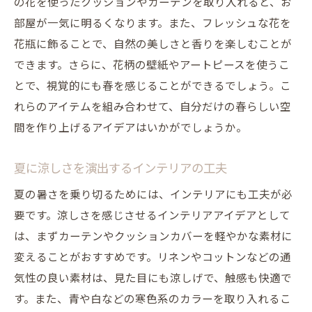
の花を使ったクッションやカーテンを取り入れると、お
照明で作る北欧の雰囲気
部屋が一気に明るくなります。また、フレッシュな花を
テキスタイルで北欧風のアクセントを加え
花瓶に飾ることで、自然の美しさと香りを楽しむことが
る
できます。さらに、花柄の壁紙やアートピースを使うこ
植物を取り入れた北欧インテリア
とで、視覚的にも春を感じることができるでしょう。こ
ヴィンテージ風インテリアでレトロな雰囲気を
れらのアイテムを組み合わせて、自分だけの春らしい空
演出するアイデア
間を作り上げるアイデアはいかがでしょうか。
ヴィンテージ家具の選び方と配置のコツ
アンティーク小物で空間を彩る方法
夏に涼しさを演出するインテリアの工夫
レトロな照明で温かみをプラス
夏の暑さを乗り切るためには、インテリアにも工夫が必
ヴィンテージテキスタイルの魅力
要です。涼しさを感じさせるインテリアアイデアとして
は、まずカーテンやクッションカバーを軽やかな素材に
DIYで作るヴィンテージ風デコレーション
変えることがおすすめです。リネンやコットンなどの通
色褪せた色合いとテクスチャの使い方
気性の良い素材は、見た目にも涼しげで、触感も快適で
照明と小物でインテリアに個性をプラスする方
す。また、青や白などの寒色系のカラーを取り入れるこ
法