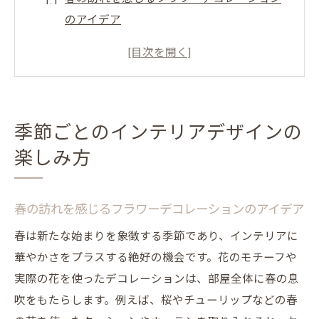
のアイデア
夏に涼しさを演出するインテリアの工夫
秋の温もりを感じる色使いと素材選び
冬の温かみをプラスするウィンターインテ
リア
季節ごとのインテリアデザインの
季節ごとの香りで楽しむアロマディフュー
楽しみ方
ザーの使い方
季節に合わせたアート作品の選び方
北欧風インテリアで温かみのある空間を作る方
春の訪れを感じるフラワーデコレーションのアイデア
法
春は新たな始まりを象徴する季節であり、インテリアに
シンプルで機能的な家具選び
華やかさをプラスする絶好の機会です。花のモチーフや
自然素材を使ったデコレーション
実際の花を使ったデコレーションは、部屋全体に春の息
吹をもたらします。例えば、桜やチューリップなどの春
北欧風の色合いとパターンの選び方