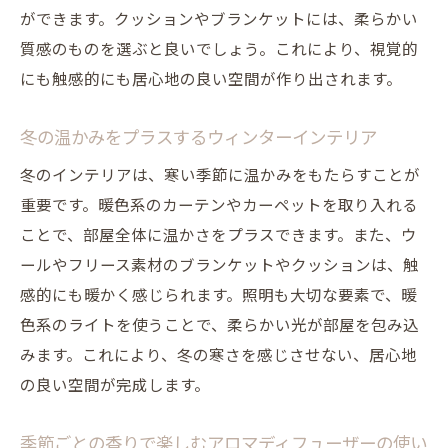
ができます。クッションやブランケットには、柔らかい
季節ごとに変えるクッションカバーやラグの選
質感のものを選ぶと良いでしょう。これにより、視覚的
び方
にも触感的にも居心地の良い空間が作り出されます。
春の花柄クッションカバーで明るい空間に
夏にぴったりな涼しげなラグの選び方
冬の温かみをプラスするウィンターインテリア
秋の落ち着いた色合いのクッションカバー
冬のインテリアは、寒い季節に温かみをもたらすことが
冬に温かみを加えるファー素材のラグ
重要です。暖色系のカーテンやカーペットを取り入れる
季節感を取り入れるテキスタイルの選び方
ことで、部屋全体に温かさをプラスできます。また、ウ
年間を通して使える多機能クッションカバ
ールやフリース素材のブランケットやクッションは、触
ーの提案
感的にも暖かく感じられます。照明も大切な要素で、暖
インテリア通販サイトを活用して個性的なアイ
色系のライトを使うことで、柔らかい光が部屋を包み込
テムを見つけるコツ
みます。これにより、冬の寒さを感じさせない、居心地
信頼できる通販サイトの選び方
の良い空間が完成します。
レビューを参考にした商品選びのポイント
季節ごとの香りで楽しむアロマディフューザーの使い