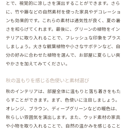
とで、視覚的に涼しさを演出することができます。さら
照明の選び方と配置の基本
に、竹や籐などの自然素材を使った家具やデコレーショ
小物を使ったアクセントのつけ方
ンも効果的です。これらの素材は通気性が良く、夏の暑
アート作品で壁を飾るアイデア
さを和らげてくれます。最後に、グリーンの植物をイン
クッションやラグでカラフルな空間作り
テリアに取り入れることで、フレッシュな印象をプラス
しましょう。大きな観葉植物や小さなサボテンなど、自
インテリアグリーンの選び方と配置
分の好みに合わせた植物を選んで、お部屋に夏らしい爽
テーマに合わせた小物の選び方
やかさを加えてみてください。
色のバランスを考えたインテリアのポイント
カラースキームの基本と応用
秋の温もりを感じる色使いと素材選び
アクセントカラーの効果的な使い方
秋のインテリアは、部屋全体に温もりと落ち着きをもた
モノトーンで作るシンプルな空間
らすことができます。まず、色使いに注目しましょう。
パステルカラーの取り入れ方
オレンジ、ブラウン、ディープグリーンなどの暖色は、
ダークトーンで落ち着いた雰囲気を演出
秋らしい雰囲気を演出します。また、ウッド素材の家具
季節に合わせた色の使い方
や小物を取り入れることで、自然の温かみを感じること