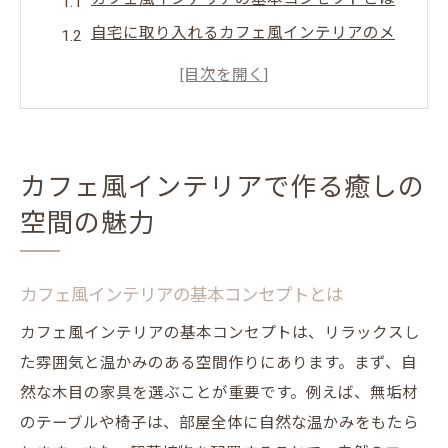
自宅に取り入れるカフェ風インテリアのメ
リット
カフェ風インテリアが与える心理的効果
カフェ風インテリアで家族の団らんを楽し
む方法
カフェ風インテリアで作る癒しの
カフェ風インテリアで癒しの空間を実現す
空間の魅力
るポイント
カフェ風インテリア事例から学ぶ実践のコ
ツ
カフェ風インテリアの基本コンセプトとは
木目と自然素材を活かしたカフェ風インテリア
カフェ風インテリアの基本コンセプトは、リラックスし
の選び方
た雰囲気と温かみのある空間作りにあります。まず、自
木製家具選びのポイントと注意点
然な木目の家具を選ぶことが重要です。例えば、無垢材
自然素材のインテリアアイテムの取り入れ
のテーブルや椅子は、部屋全体に自然な温かみをもたら