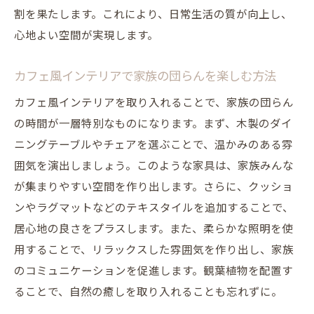
カフェ風インテリアに最適なパーティショ
割を果たします。これにより、日常生活の質が向上し、
ンの使い方
心地よい空間が実現します。
カフェ風インテリアのための照明配置のポ
カフェ風インテリアで家族の団らんを楽しむ方法
イント
アクセント小物でカフェ風インテリアを格上げ
カフェ風インテリアを取り入れることで、家族の団らん
する方法
の時間が一層特別なものになります。まず、木製のダイ
ニングテーブルやチェアを選ぶことで、温かみのある雰
カフェ風インテリアにおけるアクセント小
囲気を演出しましょう。このような家具は、家族みんな
物の重要性
が集まりやすい空間を作り出します。さらに、クッショ
カフェ風インテリアにおすすめのデコレー
ンやラグマットなどのテキスタイルを追加することで、
ションアイテム
居心地の良さをプラスします。また、柔らかな照明を使
カフェ風インテリアを引き立てるクッショ
用することで、リラックスした雰囲気を作り出し、家族
ンとラグの選び方
のコミュニケーションを促進します。観葉植物を配置す
ウォールデコレーションでアクセントを加
ることで、自然の癒しを取り入れることも忘れずに。
える方法