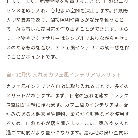
方
します。また、観葉植物を配置することで、自然のエッ
センスを取り入れ、心地よい空間を演出します。照明も
木目を活かしたシンプルデザインの家具
大切な要素であり、間接照明や柔らかな光を使うこと
カフェ風インテリアに合う木製テーブルと
で、落ち着いた雰囲気を作り出すことができます。さら
チェア
に、小物やアクセサリーはシンプルでありながらもセン
木目と自然素材のコーディネートテクニッ
スのあるものを選び、カフェ風インテリアの統一感を保
ク
つことがポイントです。
持続可能な素材で作るカフェ風インテリア
観葉植物でカフェ風インテリアにナチュラルな
自宅に取り入れるカフェ風インテリアのメリット
癒しをプラス
カフェ風インテリアを自宅に取り入れることで、多くの
カフェ風インテリアにぴったりの観葉植物
メリットがあります。まず、日常の疲れを癒すリラック
とは
ス空間が手軽に作れます。カフェ風のインテリアは、温
観葉植物の配置で部屋に自然の癒しを取り
かみのある木製家具や植物、柔らかな照明などを使用す
入れる
るため、自然と心が落ち着きます。また、家族や友人と
観葉植物を使った簡単なインテリアアレン
過ごす時間がより豊かになります。居心地の良い空間は