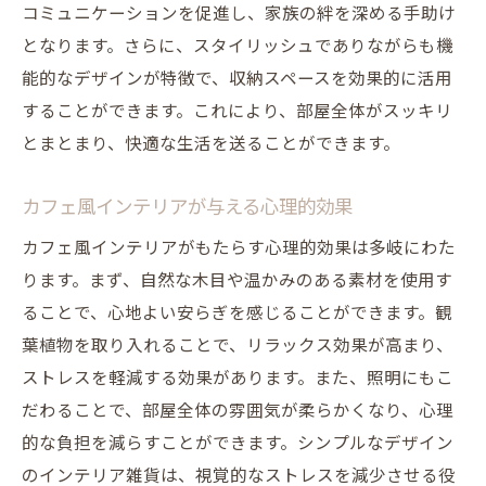
ジ
コミュニケーションを促進し、家族の絆を深める手助け
カフェ風インテリアに最適なインドアガー
となります。さらに、スタイリッシュでありながらも機
デニング
能的なデザインが特徴で、収納スペースを効果的に活用
することができます。これにより、部屋全体がスッキリ
観葉植物の手入れと配置のコツ
とまとまり、快適な生活を送ることができます。
観葉植物がもたらすリラックス効果
インテリア配置のコツでカフェ風のリラックス
カフェ風インテリアが与える心理的効果
空間を実現
カフェ風インテリアがもたらす心理的効果は多岐にわた
家具配置で作るカフェ風インテリアの基本
ります。まず、自然な木目や温かみのある素材を使用す
ルール
ることで、心地よい安らぎを感じることができます。観
カフェ風インテリアに合うリラックススペ
葉植物を取り入れることで、リラックス効果が高まり、
ースの作り方
ストレスを軽減する効果があります。また、照明にもこ
オープンスペースの活用術
だわることで、部屋全体の雰囲気が柔らかくなり、心理
居心地の良いカフェ風リビングのレイアウ
的な負担を減らすことができます。シンプルなデザイン
ト
のインテリア雑貨は、視覚的なストレスを減少させる役