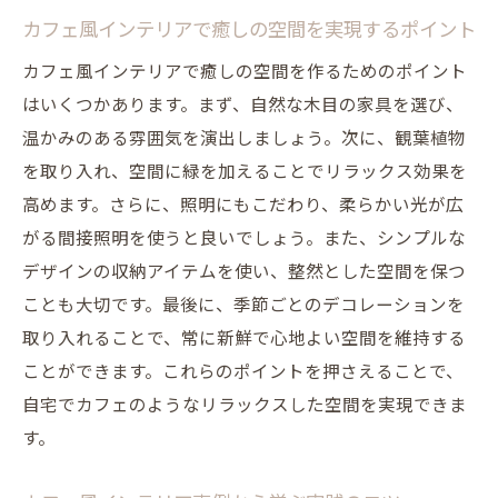
カフェ風インテリアに合うアートと写真の
カフェ風インテリアで癒しの空間を実現するポイント
飾り方
カフェ風インテリアで癒しの空間を作るためのポイント
小物使いでカフェ風インテリアを統一する
はいくつかあります。まず、自然な木目の家具を選び、
テクニック
温かみのある雰囲気を演出しましょう。次に、観葉植物
シンプルデザインのインテリアで叶えるカフェ
を取り入れ、空間に緑を加えることでリラックス効果を
風の安らぎ
高めます。さらに、照明にもこだわり、柔らかい光が広
シンプルデザインの基本とカフェ風インテ
がる間接照明を使うと良いでしょう。また、シンプルな
リアへの応用
デザインの収納アイテムを使い、整然とした空間を保つ
シンプルなデザインで作る落ち着いたカフ
ことも大切です。最後に、季節ごとのデコレーションを
ェ風空間
取り入れることで、常に新鮮で心地よい空間を維持する
ことができます。これらのポイントを押さえることで、
ミニマリストなカフェ風インテリアのポイ
自宅でカフェのようなリラックスした空間を実現できま
ント
す。
カフェ風インテリアに合うシンプルな収納
アイディア