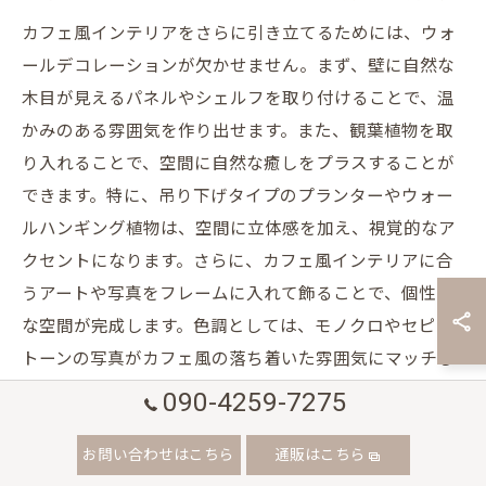
カフェ風インテリアをさらに引き立てるためには、ウォ
ールデコレーションが欠かせません。まず、壁に自然な
木目が見えるパネルやシェルフを取り付けることで、温
かみのある雰囲気を作り出せます。また、観葉植物を取
り入れることで、空間に自然な癒しをプラスすることが
できます。特に、吊り下げタイプのプランターやウォー
ルハンギング植物は、空間に立体感を加え、視覚的なア
クセントになります。さらに、カフェ風インテリアに合
うアートや写真をフレームに入れて飾ることで、個性的
な空間が完成します。色調としては、モノクロやセピア
トーンの写真がカフェ風の落ち着いた雰囲気にマッチし
ます。最後に、照明にも気を配りましょう。ウォールラ
090-4259-7275
ンプやフェアリーライトを使うことで、柔らかい光が壁
お問い合わせはこちら
通販はこちら
を照らし、全体の雰囲気を一段と引き立てます。これら