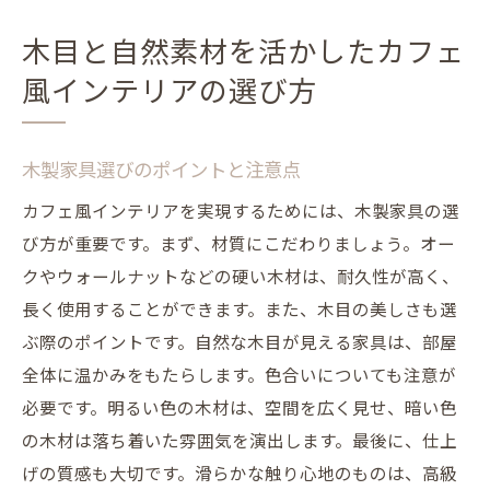
ニック
木目と自然素材を活かしたカフェ
自然光がもたらす心地よいカフェ風空間
風インテリアの選び方
木製家具と観葉植物で仕上げるカフェ風インテ
リアのポイント
木製家具と観葉植物のコーディネート術
木製家具選びのポイントと注意点
木製家具の選び方と観葉植物の配置ポイン
カフェ風インテリアを実現するためには、木製家具の選
ト
び方が重要です。まず、材質にこだわりましょう。オー
カフェ風インテリアに合う植物の選び方
クやウォールナットなどの硬い木材は、耐久性が高く、
木製家具と観葉植物の組み合わせで作る癒
長く使用することができます。また、木目の美しさも選
し空間
ぶ際のポイントです。自然な木目が見える家具は、部屋
カフェ風インテリアを引き立てる植物アレ
全体に温かみをもたらします。色合いについても注意が
ンジ
必要です。明るい色の木材は、空間を広く見せ、暗い色
の木材は落ち着いた雰囲気を演出します。最後に、仕上
木製家具と観葉植物で作る自然な雰囲気の
げの質感も大切です。滑らかな触り心地のものは、高級
インテリア