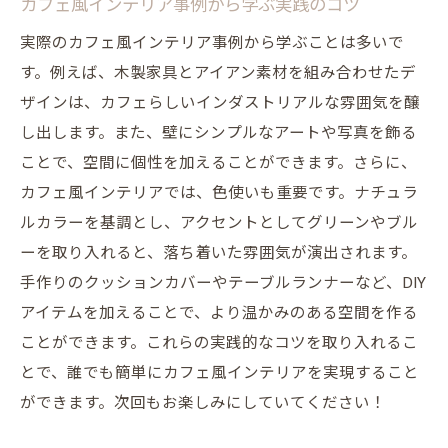
カフェ風インテリア事例から学ぶ実践のコツ
シンプルでありながら温かみのあるインテ
実際のカフェ風インテリア事例から学ぶことは多いで
リアの作り方
す。例えば、木製家具とアイアン素材を組み合わせたデ
シンプルデザインがもたらすリラックス効
ザインは、カフェらしいインダストリアルな雰囲気を醸
果
し出します。また、壁にシンプルなアートや写真を飾る
自然光を取り入れたカフェ風インテリアの作り
ことで、空間に個性を加えることができます。さらに、
方
カフェ風インテリアでは、色使いも重要です。ナチュラ
自然光を最大限に活用するためのウィンド
ルカラーを基調とし、アクセントとしてグリーンやブル
ウデザイン
ーを取り入れると、落ち着いた雰囲気が演出されます。
カフェ風インテリアに合うカーテンとブラ
手作りのクッションカバーやテーブルランナーなど、DIY
インドの選び方
アイテムを加えることで、より温かみのある空間を作る
自然光を利用したリラックス空間の演出
ことができます。これらの実践的なコツを取り入れるこ
窓際のインテリアアレンジでカフェ風空間
とで、誰でも簡単にカフェ風インテリアを実現すること
を実現
ができます。次回もお楽しみにしていてください！
自然光と人工光のバランスを取る照明テク