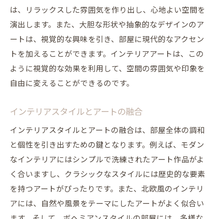
は、リラックスした雰囲気を作り出し、心地よい空間を
る技術
演出します。また、大胆な形状や抽象的なデザインのア
壁掛けアートの配置バリエーション
ートは、視覚的な興味を引き、部屋に現代的なアクセン
棚やニッチを活用したアートディスプレイ
トを加えることができます。インテリアアートは、この
アートギャラリー風のレイアウト
ように視覚的な効果を利用して、空間の雰囲気や印象を
視線の高さを考慮したアート配置
自由に変えることができるのです。
アートと照明のコラボレーション
部屋の用途別に考えるアート配置
インテリアスタイルとアートの融合
インテリア空間を魔法のように変えるアートの
インテリアスタイルとアートの融合は、部屋全体の調和
ヒント
と個性を引き出すための鍵となります。例えば、モダン
アートで季節感を演出する方法
なインテリアにはシンプルで洗練されたアート作品がよ
く合いますし、クラシックなスタイルには歴史的な要素
複数のアートを組み合わせた空間づくり
を持つアートがぴったりです。また、北欧風のインテリ
アートフレームの選び方と配置
アには、自然や風景をテーマにしたアートがよく似合い
DIYアートで個性をプラス
ます。そして、ボヘミアンスタイルの部屋には、多様な