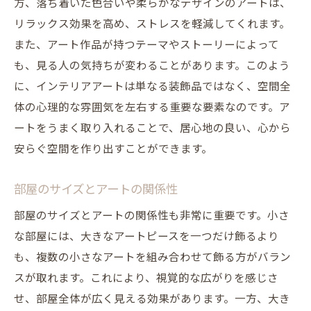
方、落ち着いた色合いや柔らかなデザインのアートは、
アートによるデザインの変化を楽しむ
リラックス効果を高め、ストレスを軽減してくれます。
アートの力でインテリア空間を魅力的にするコ
また、アート作品が持つテーマやストーリーによって
ツ
も、見る人の気持ちが変わることがあります。このよう
アートの選び方で個性を引き出す
に、インテリアアートは単なる装飾品ではなく、空間全
アートのレイアウトで空間に深みを
体の心理的な雰囲気を左右する重要な要素なのです。ア
ートをうまく取り入れることで、居心地の良い、心から
照明とアートの調和
安らぐ空間を作り出すことができます。
素材感を活かしたインテリアアート
テーマに合わせたアートの選定
部屋のサイズとアートの関係性
季節感を反映するアートディスプレイ
部屋のサイズとアートの関係性も非常に重要です。小さ
インテリアにアートを取り入れることで得られ
な部屋には、大きなアートピースを一つだけ飾るより
る効果とは
も、複数の小さなアートを組み合わせて飾る方がバラン
リラックス効果を高めるアートの力
スが取れます。これにより、視覚的な広がりを感じさ
集中力を向上させるアート
せ、部屋全体が広く見える効果があります。一方、大き