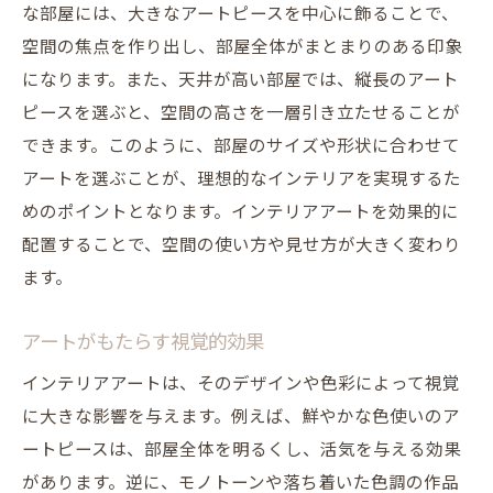
創造性を刺激するインテリアアート
な部屋には、大きなアートピースを中心に飾ることで、
コミュニケーションを促進する空間づくり
空間の焦点を作り出し、部屋全体がまとまりのある印象
になります。また、天井が高い部屋では、縦長のアート
癒しの空間を演出するアート
ピースを選ぶと、空間の高さを一層引き立たせることが
日常生活に彩りを与えるアートの力
できます。このように、部屋のサイズや形状に合わせて
インテリアアートの選び方で部屋の雰囲気を変
アートを選ぶことが、理想的なインテリアを実現するた
える秘訣
めのポイントとなります。インテリアアートを効果的に
インテリアスタイルに合ったアートの選び
配置することで、空間の使い方や見せ方が大きく変わり
方
ます。
色彩とテクスチャのバランス
アートのサイズと配置のポイント
アートがもたらす視覚的効果
アートピースのテーマ選び
インテリアアートは、そのデザインや色彩によって視覚
アートと家具のコーディネート
に大きな影響を与えます。例えば、鮮やかな色使いのア
予算内で選ぶおしゃれなアート
ートピースは、部屋全体を明るくし、活気を与える効果
があります。逆に、モノトーンや落ち着いた色調の作品
アートの配置でインテリアをより一層映えさせ