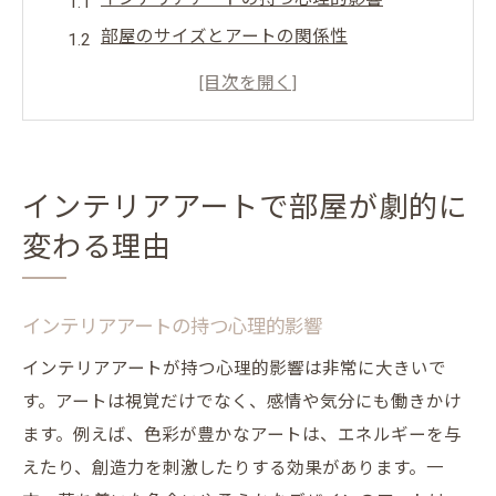
部屋のサイズとアートの関係性
アートがもたらす視覚的効果
インテリアスタイルとアートの融合
アートが生活空間に与える心地よさ
インテリアデザインにおけるアートの重要
インテリアアートで部屋が劇的に
性
変わる理由
色彩とデザインでインテリアを魔法のように変
える方法
インテリアアートの持つ心理的影響
色彩心理学を活用したインテリアアート
デザインの統一感とアクセント
インテリアアートが持つ心理的影響は非常に大きいで
す。アートは視覚だけでなく、感情や気分にも働きかけ
色彩と空間の広がり感の関係
ます。例えば、色彩が豊かなアートは、エネルギーを与
壁の色とアートのバランス
えたり、創造力を刺激したりする効果があります。一
季節ごとの色彩の取り入れ方