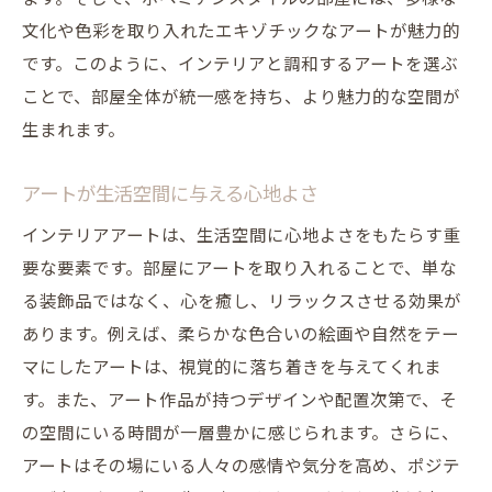
アートイベントや展示会から学ぶ
文化や色彩を取り入れたエキゾチックなアートが魅力的
アートで空間に動きを与えるテクニック
です。このように、インテリアと調和するアートを選ぶ
インテリアアートでおしゃれな空間を実現する
ことで、部屋全体が統一感を持ち、より魅力的な空間が
方法
生まれます。
トレンドを取り入れたアート選び
アートが生活空間に与える心地よさ
シンプル＆ミニマルアートの活用法
アートで作るおしゃれなリビングルーム
インテリアアートは、生活空間に心地よさをもたらす重
要な要素です。部屋にアートを取り入れることで、単な
ベッドルームに取り入れるアートのポイン
る装飾品ではなく、心を癒し、リラックスさせる効果が
ト
あります。例えば、柔らかな色合いの絵画や自然をテー
キッチンやダイニングを彩るアート
マにしたアートは、視覚的に落ち着きを与えてくれま
子供部屋に適したアート選び
す。また、アート作品が持つデザインや配置次第で、そ
の空間にいる時間が一層豊かに感じられます。さらに、
アートはその場にいる人々の感情や気分を高め、ポジテ